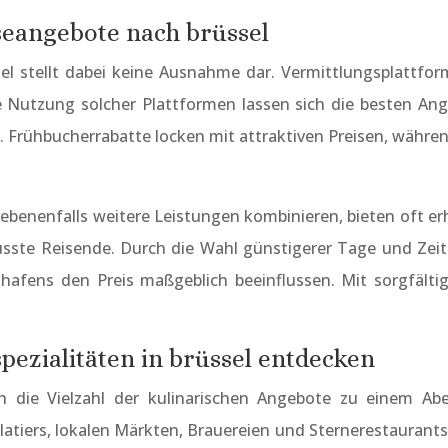
iseangebote nach brüssel
sel stellt dabei keine Ausnahme dar. Vermittlungsplattfor
e Nutzung solcher Plattformen lassen sich die besten Ang
s. Frühbucherrabatte locken mit attraktiven Preisen, wäh
enenfalls weitere Leistungen kombinieren, bieten oft erheb
usste Reisende. Durch die Wahl günstigerer Tage und Zeite
hafens den Preis maßgeblich beeinflussen. Mit sorgfält
.
spezialitäten in brüssel entdecken
h die Vielzahl der kulinarischen Angebote zu einem Abe
colatiers, lokalen Märkten, Brauereien und Sternerestaurant