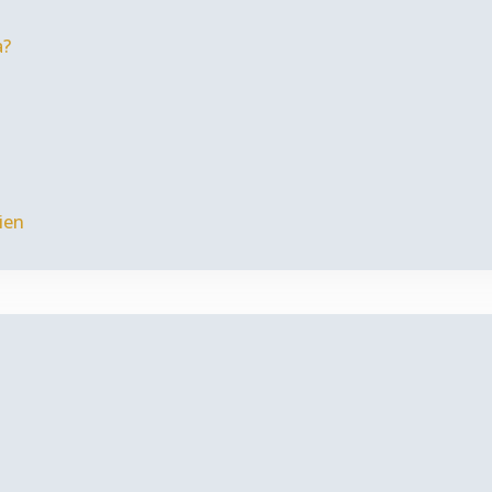
a?
ien